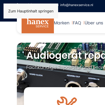
+31(0)172-506993
info@hanexservice.nl
Zum Hauptinhalt springen
Marken
FAQ
Über uns
Audiogerät repa
Fachkundige Reparatur und Servi