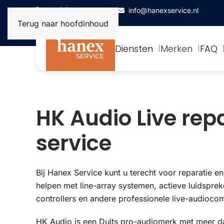
+31(0)172-506993
info@hanexservice.nl
Terug naar hoofdinhoud
Diensten
Merken
FAQ
HK Audio Live rep
service
Bij Hanex Service kunt u terecht voor reparatie e
helpen met line-array systemen, actieve luidspre
controllers en andere professionele live-audioc
HK Audio is een Duits pro-audiomerk met meer dan