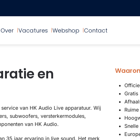
Over
Vacatures
Webshop
Contact
aratie en
Waarom
Offici
Gratis
Afhaal
n service van HK Audio Live apparatuur. Wij
Ruime
kers, subwoofers, versterkermodules,
Hoogwa
omponenten van HK Audio.
Snelle
Europe
 35 jaar ervaring in live sound. Het merk