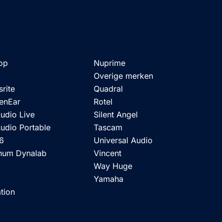
op
Nuprime
Overige merken
rite
Quadral
enEar
Rotel
udio Live
Silent Angel
udio Portable
Tascam
 6
Universal Audio
um Dynalab
Vincent
Way Huge
d
Yamaha
tion