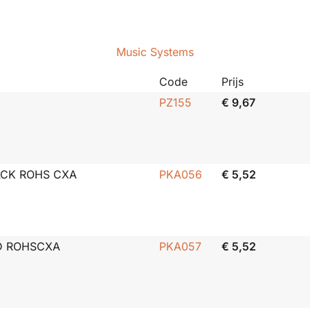
Music Systems
Code
Prijs
PZ155
€ 9,67
ACK ROHS CXA
PKA056
€ 5,52
D ROHSCXA
PKA057
€ 5,52