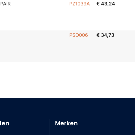
 PAIR
PZ1039A
€ 43,24
PSO006
€ 34,73
den
Merken