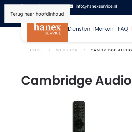
+31(0)172-506993
info@hanexservice.nl
Terug naar hoofdinhoud
Diensten
Merken
FAQ
HOME
WEBSHOP
CAMBRIDGE AUDI
Cambridge Audio