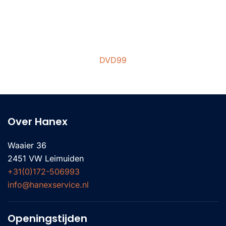
DVD99
Over Hanex
Waaier 36
2451 VW Leimuiden
+31(0)172-506993
info@hanexservice.nl
Openingstijden